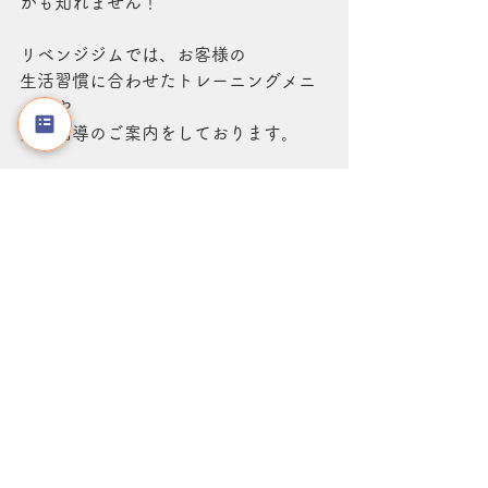
かも知れません！
リベンジジムでは、お客様の
生活習慣に合わせたトレーニングメニ
ューや
食事指導のご案内をしております。
無料体験はこちら
その他オススメのブログはこちら
↓↓↓
【現役鍼灸師が教える！！】肩こり解
消には筋トレが有効！？
【パーソナルジムの店長が教える】反
り腰って何！？！？
猫背って何！？実はちゃんと知られて
いない本当の猫背とは？
身体の悩み
パーソナルジム