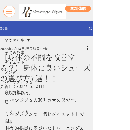
無料体験
記事
全ての記事
2022年2月14日
読了時間: 3分
全ての記事
【身体の不調を改善す
ダイエット
る？】身体に良いシューズ
メンタル
の選び方7選！！
パーソナルジム
更新日：
2024年5月31日
身体の悩み
こんばんは。
リベンジジム人形町の大久保です。
筋トレ
サプリメント
リベンジジムの「読むダイエット」で
は
睡眠
科学的根拠に基づいたトレーニング方