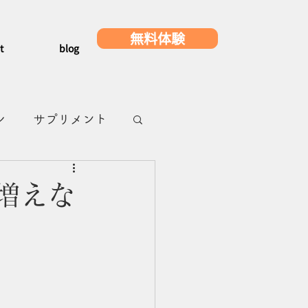
無料体験
t
blog
レ
サプリメント
メ
浜町グルメ
増えな