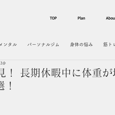
TOP
Plan
Abou
メンタル
パーソナルジム
身体の悩み
筋ト
 3分
習慣化
カフェ
散歩
有酸素
人形町グル
見！ 長期休暇中に体重が
選！