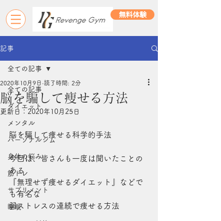
無料体験
記事
全ての記事
2020年10月9日
読了時間: 2分
全ての記事
脳を騙して痩せる方法
ダイエット
更新日：
2020年10月25日
メンタル
脳を騙して痩せる科学的手法
パーソナルジム
身体の悩み
今回は、皆さんも一度は聞いたことの
ある
筋トレ
『無理せず痩せるダイエット』などで
サプリメント
も有名な
弱ストレスの連続で痩せる方法
睡眠