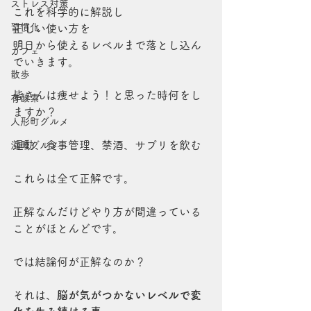
ストレス対策
これを科学的に解説し
習慣化
正しい使い方を
明日から使えるレベルまで落とし込ん
カフェ
でいきます。
散歩
皆さんは痩せよう！と思った時何をし
有酸素
ますか？
人形町グルメ
運動、食事管理、禁酒、サプリを飲む
浜町グルメ
これらは全て正解です。
正解なんだけどやり方が間違っている
ことがほとんどです。
では結論何が正解なのか？
それは、
脳が気がつかないレベルで変