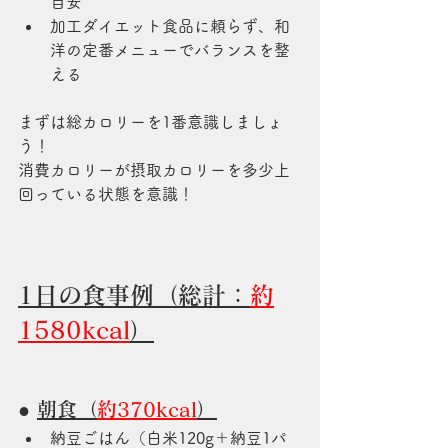
目安
加工ダイエット食品に頼らず、和
洋の定番メニューでバランスを整
える
まずは総カロリーを1番意識しましょ
う！
消費カロリーが摂取カロリーを多少上
回っている状態を意識！
1日の食事例（総計：
約
1580kcal
）
● 
朝食（
約370kcal
）
納豆ごはん（白米120g＋納豆1パ