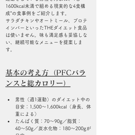
1600kcal未満で組める現実的な4食構
成”の食事例をご紹介します。
サラダチキンやオートミール、プロテ
インバーといったTHEダイエット食品
は使いません。味も満足感も妥協しな
い、継続可能なメニューを提案しま
す。
基本の考え方（PFCバラ
ンスと総カロリー）
男性（週1運動）のダイエット中の
目安：1,500〜1,600kcal（身長、体
重による）
たんぱく質：70〜90g／脂質：
40〜50g／炭水化物：180〜200gが