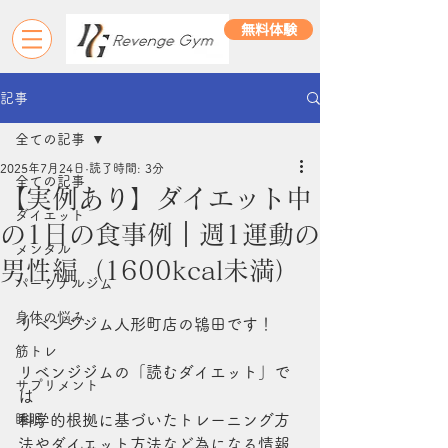
無料体験
記事
全ての記事
2025年7月24日
読了時間: 3分
全ての記事
【実例あり】ダイエット中
ダイエット
の1日の食事例｜週1運動の
メンタル
男性編（1600kcal未満）
パーソナルジム
身体の悩み
リベンジジム人形町店の鴇田です！
筋トレ
リベンジジムの「読むダイエット」で
サプリメント
は
睡眠
科学的根拠に基づいたトレーニング方
法やダイエット方法など為になる情報