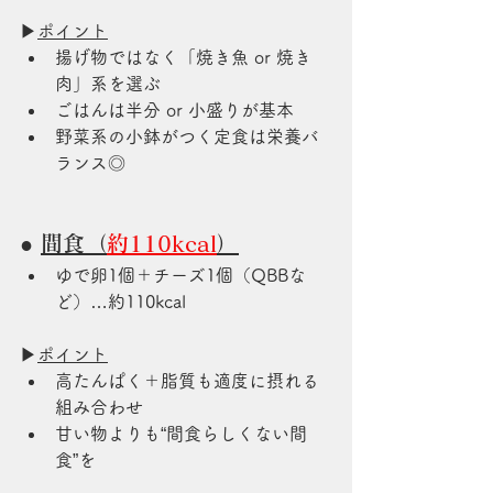
▶
ポイント
揚げ物ではなく「焼き魚 or 焼き
肉」系を選ぶ
ごはんは半分 or 小盛りが基本
野菜系の小鉢がつく定食は栄養バ
ランス◎
● 
間食（
約110kcal
）
ゆで卵1個＋チーズ1個（QBBな
ど）…約110kcal
▶
ポイント
高たんぱく＋脂質も適度に摂れる
組み合わせ
甘い物よりも“間食らしくない間
食”を