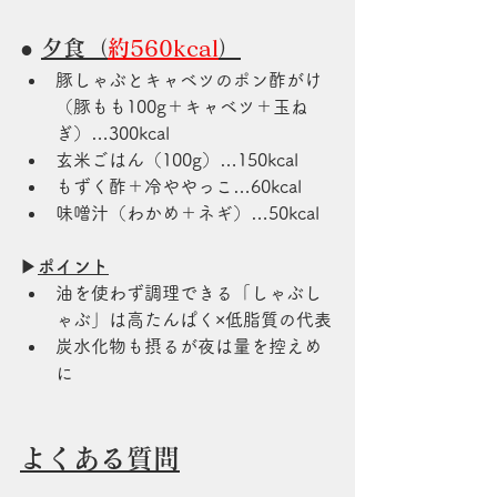
● 
夕食（
約560kcal
）
豚しゃぶとキャベツのポン酢がけ
（豚もも100g＋キャベツ＋玉ね
ぎ）…300kcal
玄米ごはん（100g）…150kcal
もずく酢＋冷ややっこ…60kcal
味噌汁（わかめ＋ネギ）…50kcal
▶
ポイント
油を使わず調理できる「しゃぶし
ゃぶ」は高たんぱく×低脂質の代表
炭水化物も摂るが夜は量を控えめ
に
よくある質問