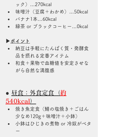
ック）…270kcal
味噌汁（豆腐＋わかめ）…50kcal
バナナ1本…60kcal
緑茶 or ブラックコーヒー…0kcal
▶
ポイント
納豆は手軽にたんぱく質・発酵食
品を摂れる定番アイテム
和食＋果物で血糖値を安定させな
がら自然な満腹感
● 
昼食：外食定食（
約
540kcal
）
焼き魚定食（鯖の塩焼き＋ごはん
少なめ120g＋味噌汁＋小鉢）
小鉢はひじきの煮物 or 冷奴がベタ
ー