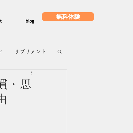
無料体験
t
blog
レ
サプリメント
メ
浜町グルメ
慣・思
由