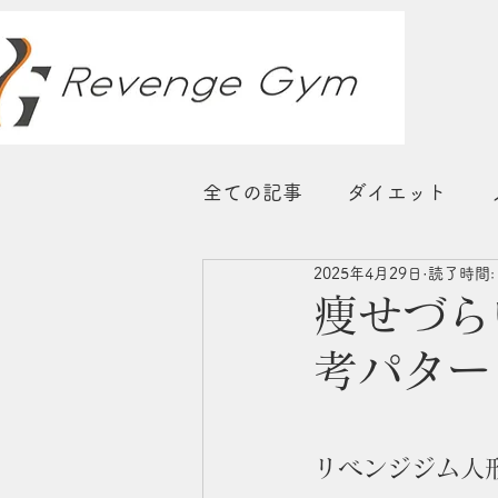
全ての記事
ダイエット
2025年4月29日
読了時間:
睡眠
ストレス対策
痩せづら
考パター
リベンジジム人