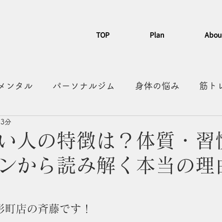
TOP
Plan
Abou
メンタル
パーソナルジム
身体の悩み
筋ト
 3分
習慣化
カフェ
散歩
有酸素
人形町グル
い人の特徴は？体質・習
ンから読み解く本当の理
形町店の斉藤です！