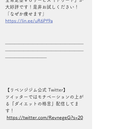
全肯定型￥０サービス『トゥード』が
大好評です！是非お試しください！
「なぜか痩せます」
https://lin.ee/uR6Pf9a
＿＿＿＿＿＿＿＿＿＿＿＿＿＿＿＿＿
＿＿＿＿＿＿＿＿＿＿＿＿＿＿＿＿＿
＿＿＿＿＿＿＿＿＿
【リベンジジム公式 Twitter】  
ツイッターではモチベーションの上が
る『ダイエットの格言』配信してま
す！
https://twitter.com/RevnegeG?s=20