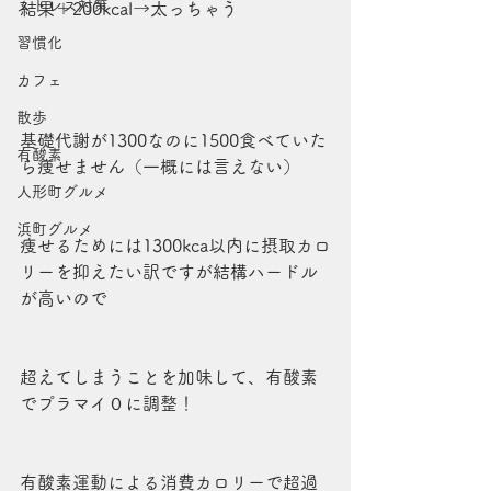
ストレス対策
結果＋200kcal→太っちゃう
習慣化
カフェ
散歩
基礎代謝が1300なのに1500食べていた
有酸素
ら痩せません（一概には言えない）
人形町グルメ
浜町グルメ
痩せるためには1300kca以内に摂取カロ
リーを抑えたい訳ですが結構ハードル
が高いので
超えてしまうことを加味して、有酸素
でプラマイ０に調整！
有酸素運動による消費カロリーで超過