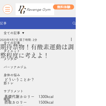
無料体験
記事
全ての記事
2020年9月7日
読了時間: 2分
全ての記事
期待禁物！有酸素運動は調
ダイエット
整程度に考えよ！
メンタル
パーソナルジム
身体の悩み
どういうことか？
筋トレ
サプリメント
基礎代謝カロリー　1300kcal 
睡眠
摂取カロリー　　　1500kcal