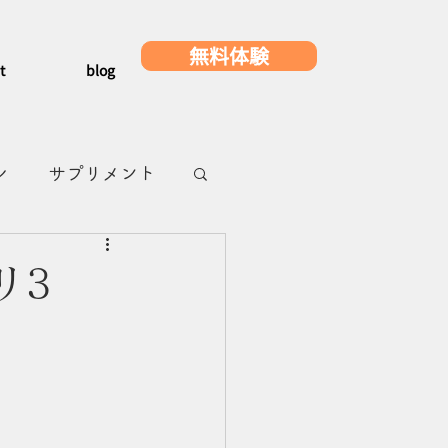
無料体験
t
blog
レ
サプリメント
メ
浜町グルメ
リ3