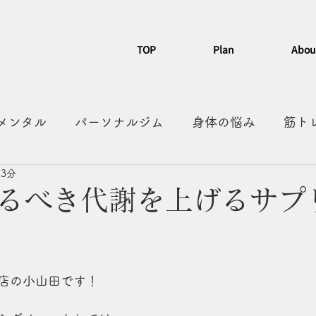
TOP
Plan
Abou
メンタル
パーソナルジム
身体の悩み
筋ト
 3分
習慣化
カフェ
散歩
有酸素
人形町グル
るべき代謝を上げるサプ
店の小山田です！