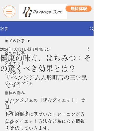
無料体験
記事
全ての記事
2024年10月31日
読了時間: 3分
全ての記事
健康の味方、はちみつ：そ
ダイエット
の驚くべき効果とは？
メンタル
リベンジジム人形町店の三ツ泉
パーソナルジム
です！
身体の悩み
リベンジジムの「読むダイエット」で
筋トレ
は
サプリメント
科学的根拠に基づいたトレーニング方
法やダイエット方法など為になる情報
睡眠
を発信していきます。