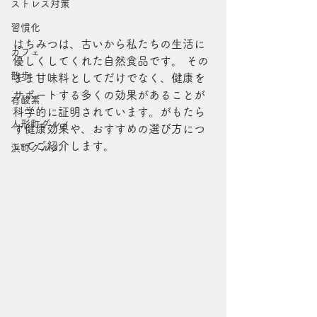
ストレス対策
習慣化
はちみつは、古いから私たちの生活に
カフェ
優しくしてくれた自然食品です。 その
散歩
まま甘味料としてだけでなく、健康を
サポートする多くの効果があることが
有酸素
科学的に証明されています。がもたら
人形町グルメ
す健康効果や、おすすめの選び方につ
いてご紹介します。
浜町グルメ