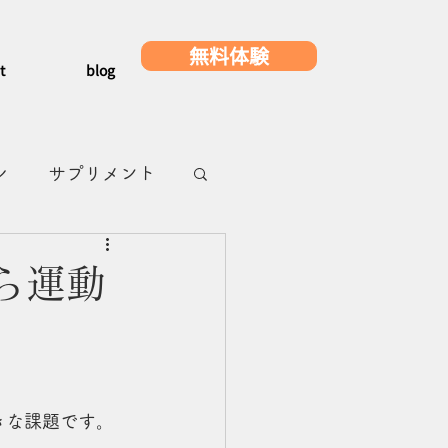
無料体験
t
blog
レ
サプリメント
メ
浜町グルメ
ら運動
きな課題です。