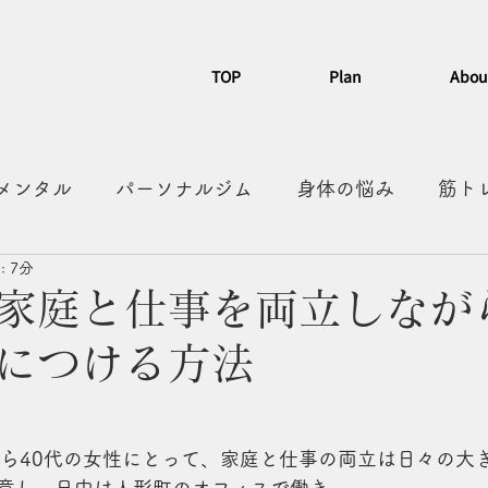
TOP
Plan
Abou
メンタル
パーソナルジム
身体の悩み
筋ト
 7分
習慣化
カフェ
散歩
有酸素
人形町グル
家庭と仕事を両立しなが
につける方法
から40代の女性にとって、家庭と仕事の両立は日々の大