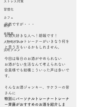
ストレス対策
習慣化
カフェ
突然ですが・・・
散歩
有酸素
お酒大好きな人へ！朗報です！
パーソナルトレーナーがいきなり何を
人形町グルメ
と思う方もいるかもしれません。
浜町グルメ
今回は毎日のお酒がやめられない
お酒がない生活なんて考えられない
会員様でも結構こういった声は多いで
す。
そんなお酒ジャンキー、サケラーの皆
さんに
特別にパーソナルトレーナートレーナ
ー齊藤がおすすめのお酒を紹介しま