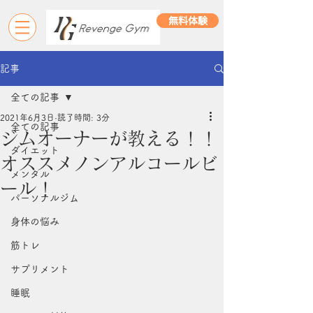
無料体験
記事
全ての記事
2021年6月3日
読了時間: 3分
全ての記事
ジムオーナーが教える！！
ダイエット
オススメノンアルコールビ
メンタル
ール！
パーソナルジム
身体の悩み
筋トレ
サプリメント
睡眠