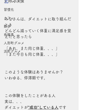
式
サイト）
ストレス対策
習慣化
カフェ
みなさんは、ダイエットに取り組んだ
とき
散歩
どんどん減っていく体重に満足感を覚
有酸素
えたと思ったら
人形町グルメ
「あれ、また同じ体重、、、」
浜町グルメ
「また今日も同じ体重、、、」
このような体験はありませんか？
いわゆる、停滞期です。
この体験をしたことがある人
実は、、、
ダイエットが
"成功"している人
です