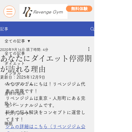
無料体験
記事
全ての記事
2020年9月16日
読了時間: 4分
全ての記事
あなたにダイエット停滞期
ダイエット
が訪れる理由
メンタル
更新日：
2025年12月9日
パーソナルジム
みなさんこんにちは！リベンジジム代
表の齊藤です！
身体の悩み
リベンジジムは東京・人形町にある完
筋トレ
全パーソナルジムです。
科学で悩み解決をコンセプトに運営し
サプリメント
てます！
睡眠
ジムの詳細はこちら（リベンジジム公