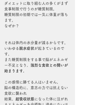
ダイエットに取り組む人の多くがまず
食事制限で行うのが糖質制限。
糖質制限の初期では一気に体重が落ち
ます。
なぜか？
それは体内の水分量が減るからです。
いわゆる
脱水症状
が起きているので
す。
また糖質制限をする事で脳がエネルギ
ー不足となり、
強烈な食欲との闘いが
始まります。
この感情に勝てる人はいません。
脳の構造的に、意志の力では抗えない
食欲に襲われ
結果、
超吸収状態
になった体に注がれ
るエネルギーを全摂取し過去にないほ